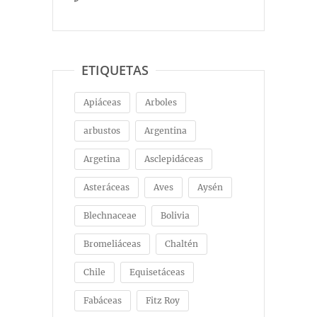
ETIQUETAS
Apiáceas
Arboles
arbustos
Argentina
Argetina
Asclepidáceas
Asteráceas
Aves
Aysén
Blechnaceae
Bolivia
Bromeliáceas
Chaltén
Chile
Equisetáceas
Fabáceas
Fitz Roy