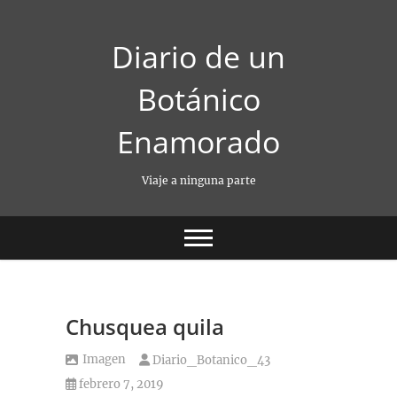
Saltar
al
Diario de un
contenido
Botánico
Enamorado
Viaje a ninguna parte
Chusquea quila
Imagen
Diario_Botanico_43
febrero 7, 2019