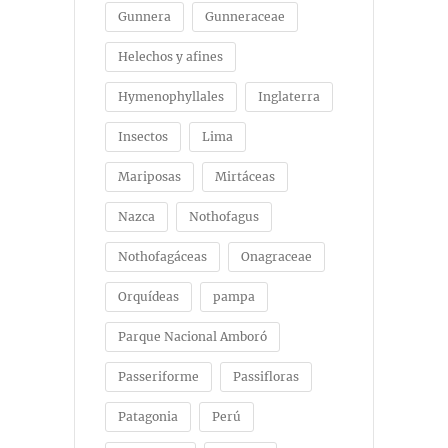
Gunnera
Gunneraceae
Helechos y afines
Hymenophyllales
Inglaterra
Insectos
Lima
Mariposas
Mirtáceas
Nazca
Nothofagus
Nothofagáceas
Onagraceae
Orquídeas
pampa
Parque Nacional Amboró
Passeriforme
Passifloras
Patagonia
Perú