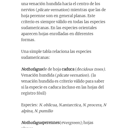
una venación hundida hacia el centro de los
nervios (
plicate vernation
) mientras que las de
hoja perenne son en general planas. Este
criterio es siempre válido en todas las especies
sudamericanas. En las especies orientales
aparecen hojas enrolladas en diferentes
formas.
Una simple tabla relaciona las especies
sudamericanas:
Nothofagus
de de hoja
caduca
(de
cidous trees).
Venación hundida (
plicate vernation
). (la
venación hundida es criterio válido para saber
si la especie es caduca incluso en las hojas del
registro fósil)
Especies:
N. oblicua, N.antarctica, N. procera, N
alpina, N. pumilio
Nothofagus
perennes
(ev
ergreen);
hojas