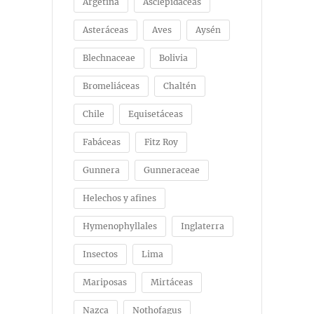
Argetina
Asclepidáceas
Asteráceas
Aves
Aysén
Blechnaceae
Bolivia
Bromeliáceas
Chaltén
Chile
Equisetáceas
Fabáceas
Fitz Roy
Gunnera
Gunneraceae
Helechos y afines
Hymenophyllales
Inglaterra
Insectos
Lima
Mariposas
Mirtáceas
Nazca
Nothofagus