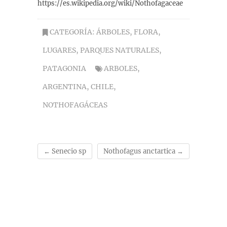
https://es.wikipedia.org/wiki/Nothofagaceae
CATEGORÍA:
ÁRBOLES
,
FLORA
,
LUGARES
,
PARQUES NATURALES
,
PATAGONIA
ARBOLES
,
ARGENTINA
,
CHILE
,
NOTHOFAGÁCEAS
←
Senecio sp
Nothofagus anctartica
→