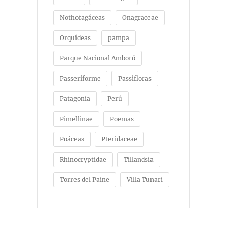
Nothofagáceas
Onagraceae
Orquídeas
pampa
Parque Nacional Amboró
Passeriforme
Passifloras
Patagonia
Perú
Pimellinae
Poemas
Poáceas
Pteridaceae
Rhinocryptidae
Tillandsia
Torres del Paine
Villa Tunari