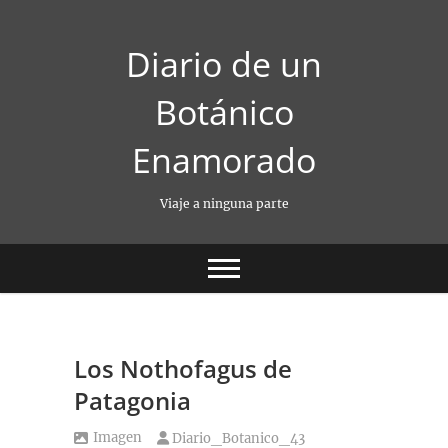
Saltar
al
Diario de un
contenido
Botánico
Enamorado
Viaje a ninguna parte
Los Nothofagus de
Patagonia
Imagen
Diario_Botanico_43