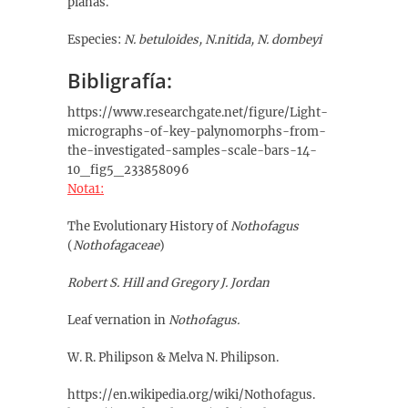
planas.
Especies:
N. betuloides, N.nitida, N. dombeyi
Bibligrafía:
https://www.researchgate.net/figure/Light-
micrographs-of-key-palynomorphs-from-
the-investigated-samples-scale-bars-14-
10_fig5_233858096
Nota1:
The Evolutionary History of
Nothofagus
(
Nothofagaceae
)
Robert S.
Hill
and Gregory
J.
Jordan
Leaf vernation in
Nothofagus.
W. R. Philipson & Melva N. Philipson.
https://en.wikipedia.org/wiki/Nothofagus.