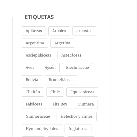
ETIQUETAS
Apiáceas
Arboles
arbustos
Argentina
Argetina
Asclepidáceas
Asteráceas
Aves
Aysén
Blechnaceae
Bolivia
Bromeliáceas
Chaltén
Chile
Equisetáceas
Fabáceas
Fitz Roy
Gunnera
Gunneraceae
Helechos y afines
Hymenophyllales
Inglaterra