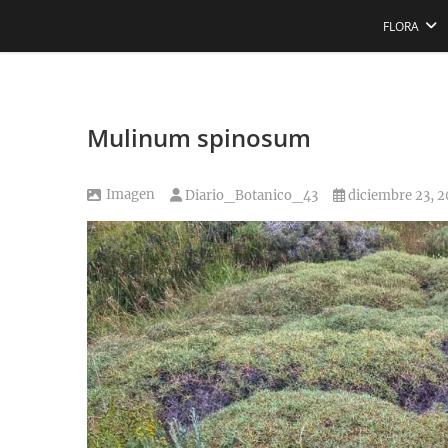
Saltar
FLORA
al
contenido
Mulinum spinosum
Imagen
Diario_Botanico_43
diciembre 23, 2