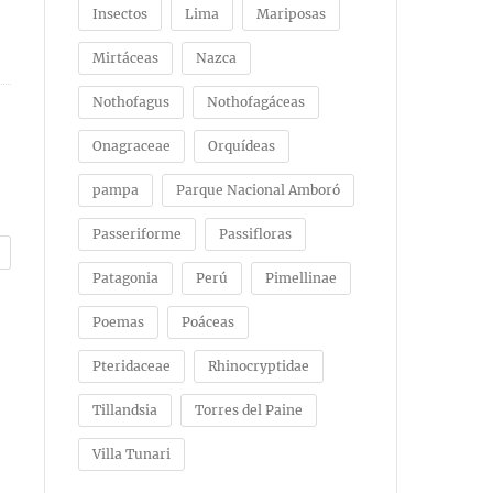
Insectos
Lima
Mariposas
Mirtáceas
Nazca
Nothofagus
Nothofagáceas
Onagraceae
Orquídeas
pampa
Parque Nacional Amboró
Passeriforme
Passifloras
Patagonia
Perú
Pimellinae
Poemas
Poáceas
Pteridaceae
Rhinocryptidae
Tillandsia
Torres del Paine
Villa Tunari