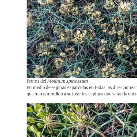
Frutos del
Molinum spinoasum
En medio de espinas esparcidas en todas las direcciones po
que han aprendido a sortear las espinas que vetan la ent