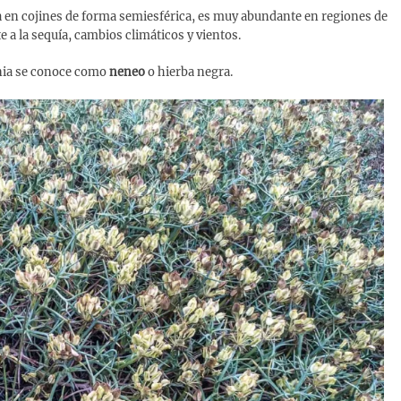
pa en cojines de forma semiesférica, es muy abundante en regiones de
 a la sequía, cambios climáticos y vientos.
nia se conoce como
neneo
o hierba negra.