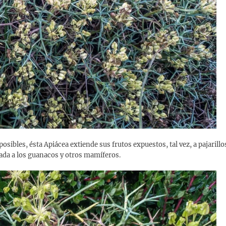
sibles, ésta Apiácea extiende sus frutos expuestos, tal vez, a pajarillo
rada a los guanacos y otros mamíferos.